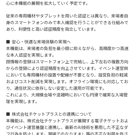
心に本機能の展開を拡大していく予定です。
従来の専用機材やタブレットを用いた認証とは異なり、来場者自
身のスマートフォンのみで本人確認を行うことができる仕組みで
あり、利便性と高い認証精度を両立しています。
■ 安心・快適な来場体験の実現へ
本機能は、来場者の負担を最小限に抑えながら、高精度かつ高速
な本人認証を実現します。
顔情報の登録はスマートフォン上で完結し、上下左右の複数方向
からの登録により認証精度を向上させています。イベント運営側
においても専用機材の設置や配線が不要となり、設営負担の軽減
およびコスト削減を実現します。オフライン環境にも対応してお
り、通信状況に依存しない安定した運用が可能です。
これにより、大規模会場や混雑時においても円滑で確実な入場管
理を実現します。
■ 株式会社チケットプラスとの連携について
本機能は、株式会社チケットプラスが展開する電子チケットおよ
びイベント運営基盤と連携し、最新のAI技術を悪用した不正なダ
フ行為を防止します。現場でのなりすまし等の不正な利用を許さ