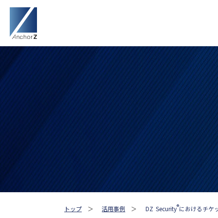
®
トップ
＞
活用事例
＞
DZ Security
におけるチケ